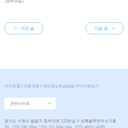
[첨부파일]
이전 글
다음 글
사이트맵
|
이용약관
|
개인정보취급방침
|
PC버전보기
관련사이트
경기도 수원시 팔달구 중부대로 223번길 4 상록블루하우스 5층
TEL : 031-216-9114 / 031-217-9114, FAX : 070-4607-4199