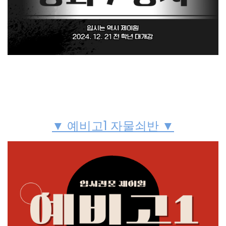
▼ 예비고1 자물쇠반 ▼