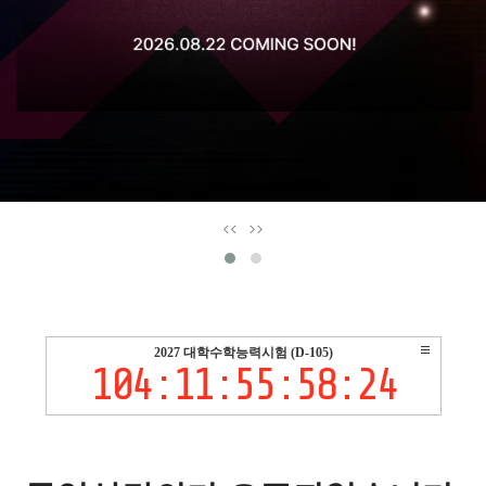
<<
>>